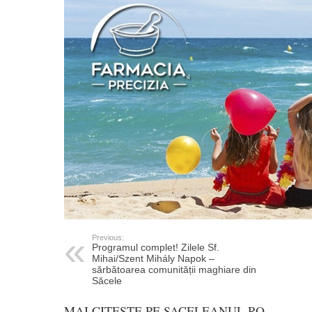
Previous:
Programul complet! Zilele Sf.
Mihai/Szent Mihály Napok –
sărbătoarea comunității maghiare din
Săcele
MAI CITEȘTE PE SACELEANUL.RO