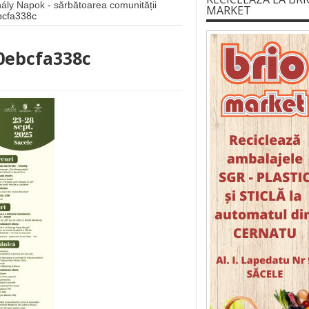
hály Napok - sărbătoarea comunității
MARKET
bcfa338c
0ebcfa338c