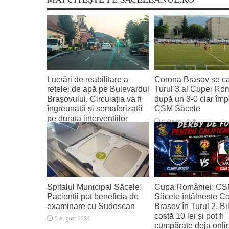
Lucrări de reabilitare a
Corona Brașov se cal
rețelei de apă pe Bulevardul
Turul 3 al Cupei Ro
Brașovului. Circulația va fi
după un 3-0 clar împ
îngreunată și semaforizată
CSM Săcele
pe durata intervențiilor
6 August 2026
6 August 2026
Spitalul Municipal Săcele:
Cupa României: C
Pacienții pot beneficia de
Săcele întâlnește C
examinare cu Sudoscan
Brașov în Turul 2. Bi
costă 10 lei și pot fi
5 August 2026
cumpărate deja onli