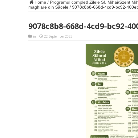
Home
/
Programul complet! Zilele Sf. Mihai/Szent Mi
maghiare din Săcele
/
9078c8b8-668d-4cd9-bc92-400e
9078c8b8-668d-4cd9-bc92-40
in
22 September 2025