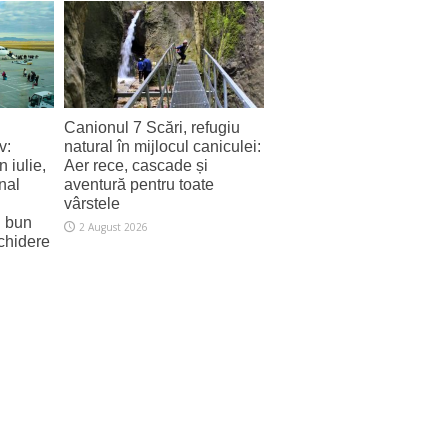
Canionul 7 Scări, refugiu
v:
natural în mijlocul caniculei:
 iulie,
Aer rece, cascade și
nal
aventură pentru toate
vârstele
i bun
2 August 2026
schidere