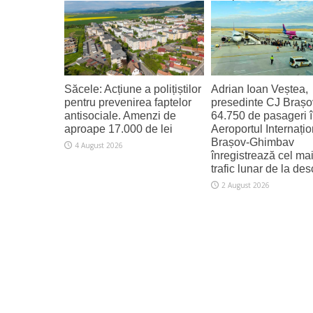
4 August 2026
Săcele: Acțiune a polițiștilor
Adrian Ioan Veștea,
pentru prevenirea faptelor
presedinte CJ Brașo
antisociale. Amenzi de
64.750 de pasageri în
aproape 17.000 de lei
Aeroportul Internațio
Brașov‑Ghimbav
4 August 2026
înregistrează cel ma
trafic lunar de la de
2 August 2026