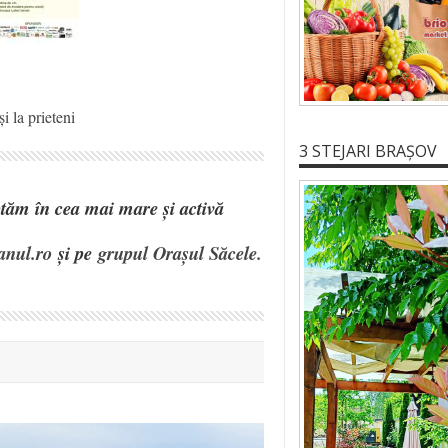
i la prieteni
3 STEJARI BRAȘOV
eptăm în cea mai mare și activă
anul.ro
și pe
grupul Orașul Săcele.