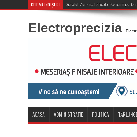
CELE MAI NOI ȘTIRI
Cupa României: CSM Săcele înt
Electroprecizia
Elect
ACASA
ADMINISTRATIE
POLITICA
TĂRLUNGE