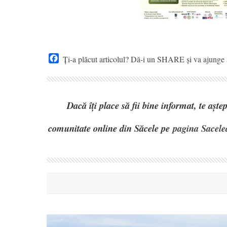
Facebook
Ți-a plăcut articolul? Dă-i un SHARE și va ajunge ș
Dacă îți place să fii bine informat, te așt
comunitate online din Săcele pe
pagina Sacele