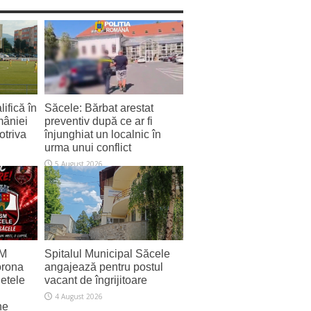
ifică în
Săcele: Bărbat arestat
mâniei
preventiv după ce ar fi
otriva
înjunghiat un localnic în
urma unui conflict
5 August 2026
SM
Spitalul Municipal Săcele
orona
angajează pentru postul
letele
vacant de îngrijitoare
4 August 2026
ne