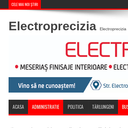
CELE MAI NOI ȘTIRI
Concert în aer liber la Komeea Café &
Electroprecizia
Electroprecizia
ACASA
ADMINISTRATIE
POLITICA
TĂRLUNGENI
BU