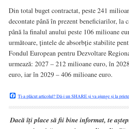
Din total buget contractat, peste 241 milioa
decontate până în prezent beneficiarilor, la 
până la finalul anului peste 106 milioane eu
următoare, țintele de absorbție stabilite pe
Fondul European pentru Dezvoltare Regiona
urmează: 2027 – 212 milioane euro, în 202
euro, iar în 2029 – 406 milioane euro.
Facebook
Ți-a plăcut articolul? Dă-i un SHARE și va ajunge și la priet
Dacă îți place să fii bine informat, te așt