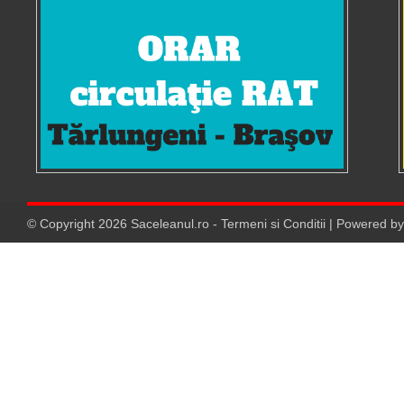
© Copyright
2026
Saceleanul.ro
-
Termeni si Conditii
| Powered b