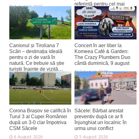
referință pentru cel mai
8 August 2026
tânăr aeroport al țării
8 August 2026
Canionul și Tiroliana 7
Concert în aer liber la
Scări – destinația ideală
Komeea Café & Garden:
pentru o zi de vară în
The Crazy Plumbers Duo
natură. Ce trebuie să știe
cântă duminică, 9 august
turiștii înainte de vizită…
7 August 2026
7 August 2026
Corona Brașov se califică în
Săcele: Bărbat arestat
Turul 3 al Cupei României
preventiv după ce ar fi
după un 3-0 clar împotriva
înjunghiat un localnic în
CSM Săcele
urma unui conflict
6 August 2026
5 August 2026