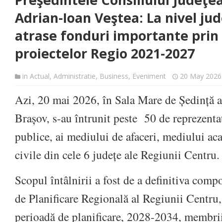
Preşedintele Consiliului Judeţe
Adrian-Ioan Veştea: La nivel ju
atrase fonduri importante prin
proiectelor Regio 2021-2027
in
Actual
,
Administratie
,
Business
,
Eveniment
20 May 2026
Azi, 20 mai 2026, în Sala Mare de Ședință a
Brașov, s-au întrunit peste 50 de reprezentaț
publice, ai mediului de afaceri, mediului aca
civile din cele 6 județe ale Regiunii Centru.
Scopul întâlnirii a fost de a definitiva com
de Planificare Regională al Regiunii Centru
perioadă de planificare, 2028-2034, membri