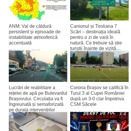
ANM: Val de căldură
Canionul și Tiroliana 7
persistent și episoade de
Scări – destinația ideală
instabilitate atmosferică
pentru o zi de vară în
accentuată
natură. Ce trebuie să știe
turiștii înainte de vizită…
7 August 2026
7 August 2026
Lucrări de reabilitare a
Corona Brașov se califică în
rețelei de apă pe Bulevardul
Turul 3 al Cupei României
Brașovului. Circulația va fi
după un 3-0 clar împotriva
îngreunată și semaforizată
CSM Săcele
pe durata intervențiilor
6 August 2026
6 August 2026