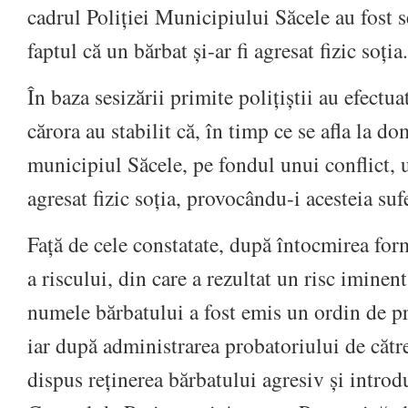
cadrul Poliției Municipiului Săcele au fost se
faptul că un bărbat și-ar fi agresat fizic soția.
În baza sesizării primite polițiștii au efectua
cărora au stabilit că, în timp ce se afla la do
municipiul Săcele, pe fondul unui conflict, u
agresat fizic soția, provocându-i acesteia sufe
Față de cele constatate, după întocmirea for
a riscului, din care a rezultat un risc iminen
numele bărbatului a fost emis un ordin de pr
iar după administrarea probatoriului de către 
dispus reținerea bărbatului agresiv și introd