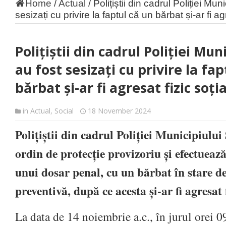
Home
/
Actual
/
Polițiștii din cadrul Poliției Mun
sesizați cu privire la faptul că un bărbat și-ar fi ag
Polițiștii din cadrul Poliției Mun
au fost sesizați cu privire la fap
bărbat și-ar fi agresat fizic soți
in
Actual
,
Social
18 November 2024
Polițiștii din cadrul Poliției Municipiulu
ordin de protecție provizoriu și efectuează
unui dosar penal, cu un bărbat în stare de
preventivă, după ce acesta și-ar fi agresat f
La data de 14 noiembrie a.c., în jurul orei 09