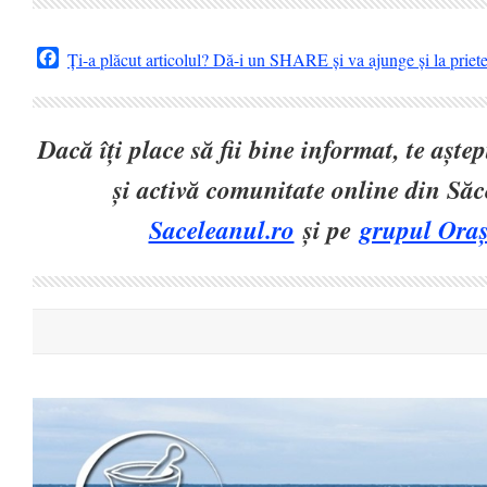
Facebook
Ți-a plăcut articolul? Dă-i un SHARE și va ajunge și la priet
Dacă îți place să fii bine informat, te așt
și activă comunitate online din Să
Saceleanul.ro
și pe
grupul Oraș