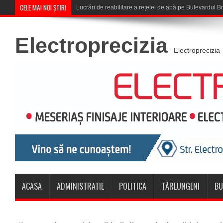
CELE MAI NOI ȘTIRI
Corona Brașov se califică în
Electroprecizia
Electroprecizia
ACASA
ADMINISTRATIE
POLITICA
TĂRLUNGENI
BU