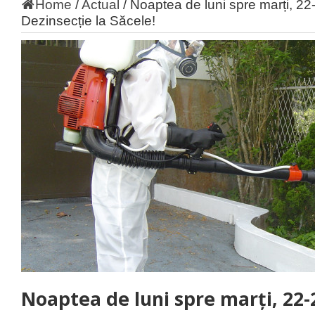
Home
/
Actual
/
Noaptea de luni spre marți, 2
Dezinsecție la Săcele!
Noaptea de luni spre marți, 22