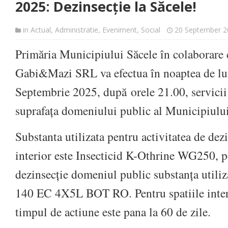
2025: Dezinsecție la Săcele!
in
Actual
,
Administratie
,
Eveniment
,
Social
20 September 2
Primăria Municipiului Săcele în colaborare
Gabi&Mazi SRL va efectua în noaptea de lun
Septembrie 2025, după orele 21.00, servicii
suprafața domeniului public al Municipiului
Substanta utilizata pentru activitatea de dez
interior este Insecticid K-Othrine WG250, pe
dezinsecție domeniul public substanța utiliz
140 EC 4X5L BOT RO. Pentru spatiile interi
timpul de actiune este pana la 60 de zile.