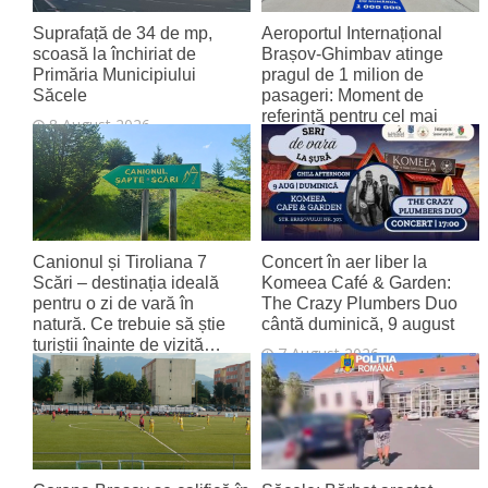
Suprafață de 34 de mp,
Aeroportul Internațional
scoasă la închiriat de
Brașov‑Ghimbav atinge
Primăria Municipiului
pragul de 1 milion de
Săcele
pasageri: Moment de
referință pentru cel mai
8 August 2026
tânăr aeroport al țării
8 August 2026
Canionul și Tiroliana 7
Concert în aer liber la
Scări – destinația ideală
Komeea Café & Garden:
pentru o zi de vară în
The Crazy Plumbers Duo
natură. Ce trebuie să știe
cântă duminică, 9 august
turiștii înainte de vizită…
7 August 2026
7 August 2026