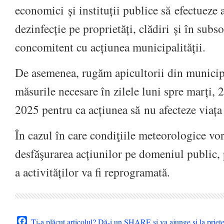
economici și instituții publice să efectueze a
dezinfecție pe proprietăți, clădiri și în subso
concomitent cu acțiunea municipalității.
De asemenea, rugăm apicultorii din municipi
măsurile necesare în zilele luni spre marți,
2025 pentru ca acțiunea să nu afecteze viața 
În cazul în care condiţiile meteorologice vo
desfăşurarea acțiunilor pe domeniul public, 
a activităților va fi reprogramată.
Facebook
Ți-a plăcut articolul? Dă-i un SHARE și va ajunge și la priet