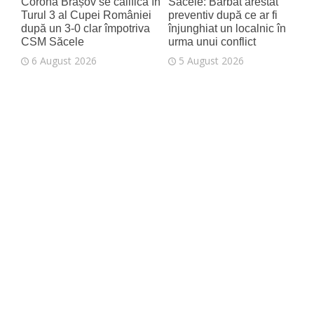
Corona Brașov se califică în
Săcele: Bărbat arestat
Turul 3 al Cupei României
preventiv după ce ar fi
după un 3-0 clar împotriva
înjunghiat un localnic în
CSM Săcele
urma unui conflict
6 August 2026
5 August 2026