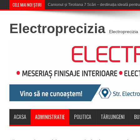
CELE MAI NOI ȘTIRI
Concert în aer liber la Komeea Café
Electroprecizia
Electroprecizia
ACASA
ADMINISTRATIE
POLITICA
TĂRLUNGENI
BU