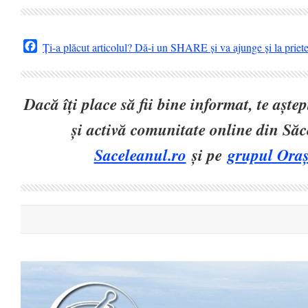
Facebook
Ți-a plăcut articolul? Dă-i un SHARE și va ajunge și la priet
Dacă îți place să fii bine informat, te așt
și activă comunitate online din Să
Saceleanul.ro
și pe
grupul Oraș