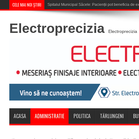
CELE MAI NOI ȘTIRI
Cupa României: CSM Săcele întâl
Electroprecizia
Electroprecizia
ACASA
ADMINISTRATIE
POLITICA
TĂRLUNGENI
BU