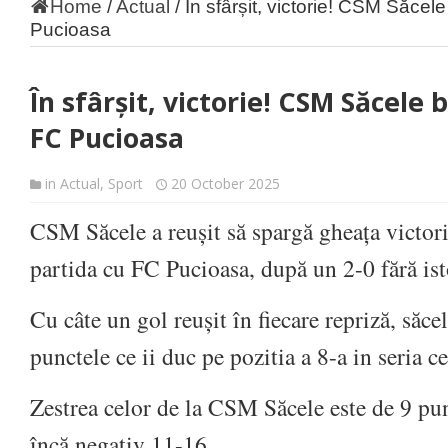
Home
/
Actual
/
În sfârșit, victorie! CSM Săcel
Pucioasa
În sfârșit, victorie! CSM Săcele 
FC Pucioasa
in
Actual
,
Sport
20 October 2025
CSM Săcele a reușit să spargă gheața victorii
partida cu FC Pucioasa, după un 2-0 fără ist
Cu câte un gol reușit în fiecare repriză, săce
punctele ce ii duc pe pozitia a 8-a in seria c
Zestrea celor de la CSM Săcele este de 9 pun
încă negativ 11-16.