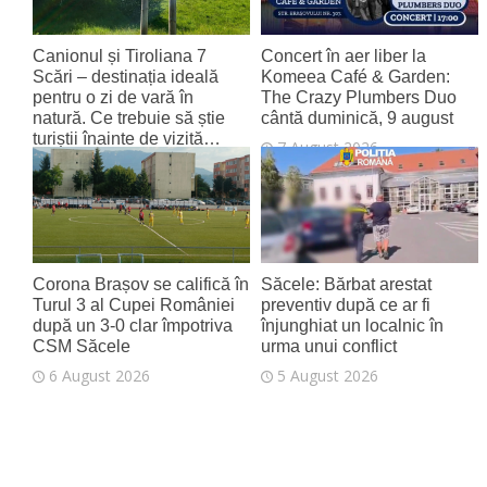
Canionul și Tiroliana 7
Concert în aer liber la
Scări – destinația ideală
Komeea Café & Garden:
pentru o zi de vară în
The Crazy Plumbers Duo
natură. Ce trebuie să știe
cântă duminică, 9 august
turiștii înainte de vizită…
7 August 2026
7 August 2026
Corona Brașov se califică în
Săcele: Bărbat arestat
Turul 3 al Cupei României
preventiv după ce ar fi
după un 3-0 clar împotriva
înjunghiat un localnic în
CSM Săcele
urma unui conflict
6 August 2026
5 August 2026