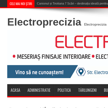
CELE MAI NOI ȘTIRI
Concert în aer liber la Komeea Ca
Electroprecizia
Electroprecizia
ACASA
ADMINISTRATIE
POLITICA
TĂRLUNGENI
BU