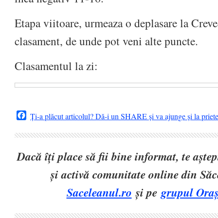
Etapa viitoare, urmeaza o deplasare la Creve
clasament, de unde pot veni alte puncte.
Clasamentul la zi:
Facebook
Ți-a plăcut articolul? Dă-i un SHARE și va ajunge și la priet
Dacă îți place să fii bine informat, te așt
și activă comunitate online din Să
Saceleanul.ro
și pe
grupul Oraș