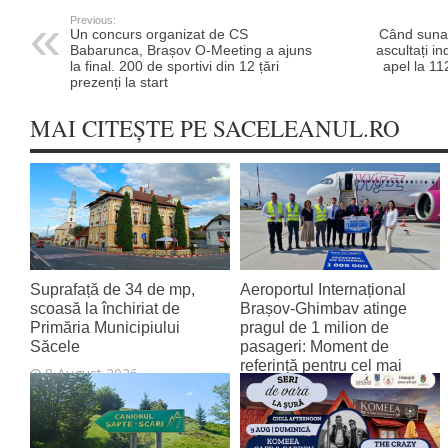
Previous:
Un concurs organizat de CS
Când sunați
Babarunca, Brașov O-Meeting a ajuns
ascultați in
la final. 200 de sportivi din 12 țări
apel la 11
prezenți la start
MAI CITEȘTE PE SACELEANUL.RO
Suprafață de 34 de mp,
Aeroportul Internațional
scoasă la închiriat de
Brașov‑Ghimbav atinge
Primăria Municipiului
pragul de 1 milion de
Săcele
pasageri: Moment de
referință pentru cel mai
8 August 2026
tânăr aeroport al țării
8 August 2026