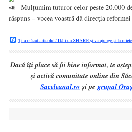
Mulțumim tuturor celor peste 20.000 de 
răspuns – vocea voastră dă direcția reformei
Facebook
Ți-a plăcut articolul? Dă-i un SHARE și va ajunge și la priet
Dacă îți place să fii bine informat, te așt
și activă comunitate online din Să
Saceleanul.ro
și pe
grupul Oraș