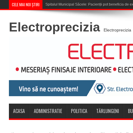
CELE MAI NOI ȘTIRI
Cupa României: CSM Săcele întâlnește Co
Electroprecizia
Electroprecizia
ACASA
ADMINISTRATIE
POLITICA
TĂRLUNGENI
BU