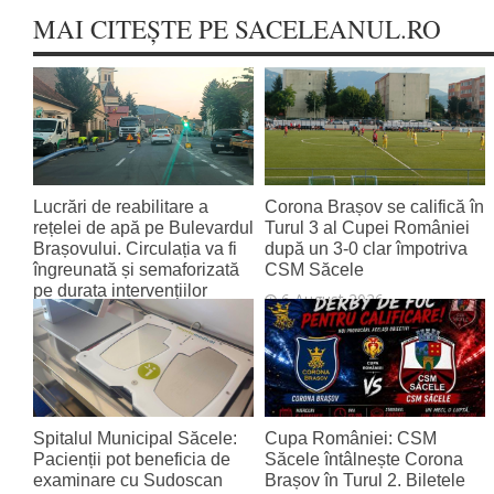
MAI CITEȘTE PE SACELEANUL.RO
Lucrări de reabilitare a
Corona Brașov se califică în
rețelei de apă pe Bulevardul
Turul 3 al Cupei României
Brașovului. Circulația va fi
după un 3-0 clar împotriva
îngreunată și semaforizată
CSM Săcele
pe durata intervențiilor
6 August 2026
6 August 2026
Spitalul Municipal Săcele:
Cupa României: CSM
Pacienții pot beneficia de
Săcele întâlnește Corona
examinare cu Sudoscan
Brașov în Turul 2. Biletele