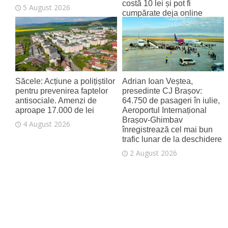
costă 10 lei și pot fi
5 August 2026
cumpărate deja online
4 August 2026
Săcele: Acțiune a polițiștilor
Adrian Ioan Veștea,
pentru prevenirea faptelor
presedinte CJ Brașov:
antisociale. Amenzi de
64.750 de pasageri în iulie,
aproape 17.000 de lei
Aeroportul Internațional
Brașov‑Ghimbav
4 August 2026
înregistrează cel mai bun
trafic lunar de la deschidere
2 August 2026