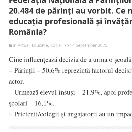
Federația Națională a Părinților
20.484 de părinți au vorbit. Ce
educația profesională și învăță
România?
in
Actual
,
Educatie
,
Social
14 September 2025
Cine influențează decizia de a urma o școală
– Părinții – 50,6% reprezintă factorul decisi
actor.
– Urmează elevul însuși – 21,9%, apoi profes
școlari – 16,1%.
– Prietenii/colegii și angajatorii au un imp