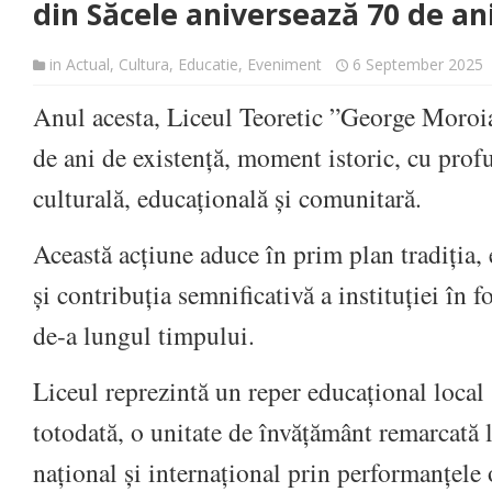
din Săcele aniversează 70 de an
in
Actual
,
Cultura
,
Educatie
,
Eveniment
6 September 2025
Anul acesta, Liceul Teoretic ”George Moroi
de ani de existență, moment istoric, cu prof
culturală, educațională și comunitară.
Această acțiune aduce în prim plan tradiția, 
și contribuția semnificativă a instituției în 
de-a lungul timpului.
Liceul reprezintă un reper educațional local ș
totodată, o unitate de învățământ remarcată l
național și internațional prin performanțele 