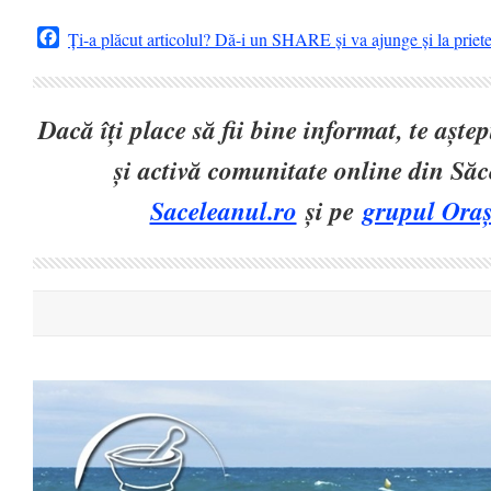
Facebook
Ți-a plăcut articolul? Dă-i un SHARE și va ajunge și la priet
Dacă îți place să fii bine informat, te așt
și activă comunitate online din Să
Saceleanul.ro
și pe
grupul Oraș