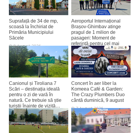
Suprafață de 34 de mp,
Aeroportul Internațional
scoasă la închiriat de
Brașov‑Ghimbav atinge
Primăria Municipiului
pragul de 1 milion de
Săcele
pasageri: Moment de
referință pentru cel mai
8 August 2026
tânăr aeroport al țării
8 August 2026
Canionul și Tiroliana 7
Concert în aer liber la
Scări – destinația ideală
Komeea Café & Garden:
pentru o zi de vară în
The Crazy Plumbers Duo
natură. Ce trebuie să știe
cântă duminică, 9 august
turiștii înainte de vizită…
7 August 2026
7 August 2026