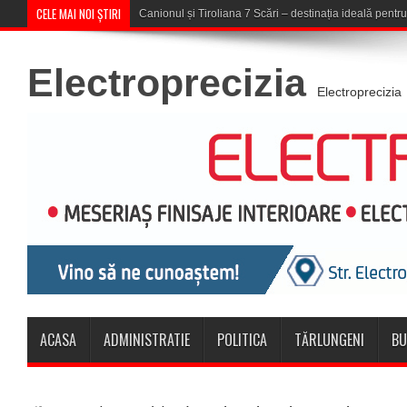
CELE MAI NOI ȘTIRI
Concert în aer liber la Komeea Café
Electroprecizia
Electroprecizia
ACASA
ADMINISTRATIE
POLITICA
TĂRLUNGENI
BU