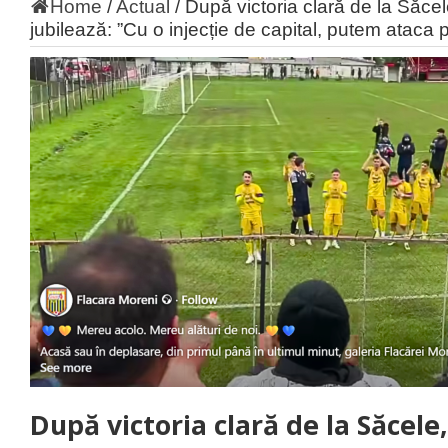
Home
/
Actual
/
După victoria clară de la Săce
jubilează: ”Cu o injecție de capital, putem ataca
După victoria clară de la Săcele