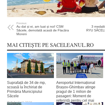
Previous:
Au dat și ei, am luat și noi! CSM
3 medalii
Săcele, demolată acasă de Flacăra
RYU SĂCELE 
Moreni
MAI CITEȘTE PE SACELEANUL.RO
Suprafață de 34 de mp,
Aeroportul Internațional
scoasă la închiriat de
Brașov‑Ghimbav atinge
Primăria Municipiului
pragul de 1 milion de
Săcele
pasageri: Moment de
referință pentru cel mai
8 August 2026
tânăr aeroport al țării