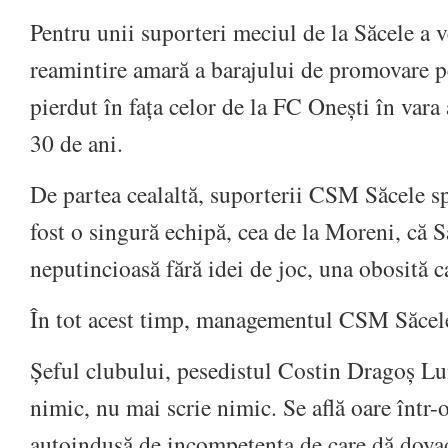
Pentru unii suporteri meciul de la Săcele a v
reamintire amară a barajului de promovare pe
pierdut în fața celor de la FC Onești în var
30 de ani.
De partea cealaltă, suporterii CSM Săcele sp
fost o singură echipă, cea de la Moreni, că S
neputincioasă fără idei de joc, una obosită ca
În tot acest timp, managementul CSM Săcele
Șeful clubului, pesedistul Costin Dragoș L
nimic, nu mai scrie nimic. Se află oare într-
autoindusă de incompetența de care dă dovad