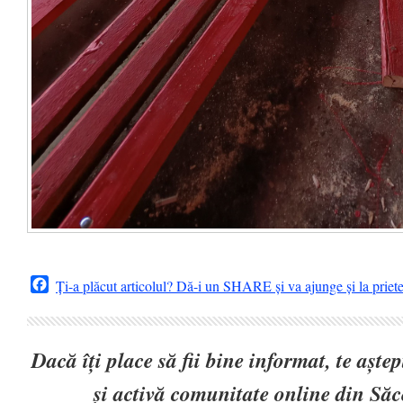
Facebook
Ți-a plăcut articolul? Dă-i un SHARE și va ajunge și la priet
Dacă îți place să fii bine informat, te așt
și activă comunitate online din Să