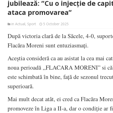
jubilează: ”Cu o injecție de cap
ataca promovarea”
in
Actual
,
Sport
5 October 2025
După victoria clară de la Săcele, 4-0, suporte
Flacăra Moreni sunt entuziasmați.
Aceștia consideră ca au asistat la cea mai ca
noua perioadă ,,FLACARA MORENI” si că ec
este schimbată în bine, față de sezonul trecut
superioară.
Mai mult decat atât, ei cred ca Flacăra Moren
promoveze în Liga a II-a, dar o condiție ar fi