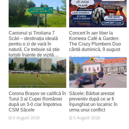
8 August 2026
Canionul și Tiroliana 7
Concert în aer liber la
Scări – destinația ideală
Komeea Café & Garden:
pentru o zi de vară în
The Crazy Plumbers Duo
natură. Ce trebuie să știe
cântă duminică, 9 august
turiștii înainte de vizită…
7 August 2026
7 August 2026
Corona Brașov se califică în
Săcele: Bărbat arestat
Turul 3 al Cupei României
preventiv după ce ar fi
după un 3-0 clar împotriva
înjunghiat un localnic în
CSM Săcele
urma unui conflict
6 August 2026
5 August 2026