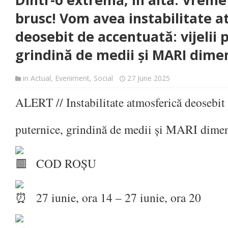
Dintr-o extremă, în alta: Vrem
brusc! Vom avea instabilitate 
deosebit de accentuată: vijelii 
grindină de medii și MARI dime
in
Actual
,
Eveniment
,
Social
27 June 2025
ALERT // Instabilitate atmosferică deosebit d
puternice, grindină de medii și MARI dime
COD ROȘU
27 iunie, ora 14 – 27 iunie, ora 20