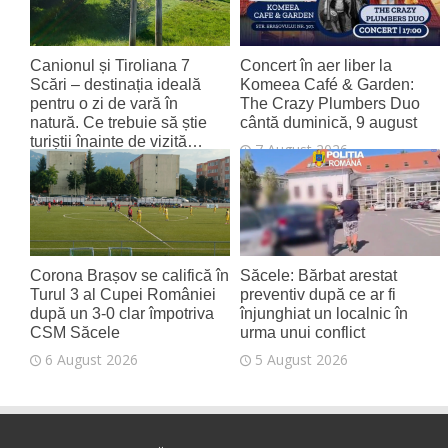
Canionul și Tiroliana 7
Concert în aer liber la
Scări – destinația ideală
Komeea Café & Garden:
pentru o zi de vară în
The Crazy Plumbers Duo
natură. Ce trebuie să știe
cântă duminică, 9 august
turiștii înainte de vizită…
7 August 2026
7 August 2026
Corona Brașov se califică în
Săcele: Bărbat arestat
Turul 3 al Cupei României
preventiv după ce ar fi
după un 3-0 clar împotriva
înjunghiat un localnic în
CSM Săcele
urma unui conflict
6 August 2026
5 August 2026