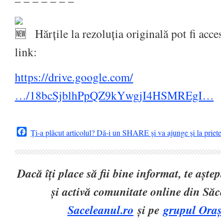
– – – – – – –
Hărțile la rezoluția originală pot fi acc
link:
https://drive.google.com/
…/18bcSjblhPpQZ9kYwgjI4HSMREgI…
Facebook
Ți-a plăcut articolul? Dă-i un SHARE și va ajunge și la priet
Dacă îți place să fii bine informat, te așt
și activă comunitate online din Să
Saceleanul.ro
și pe
grupul Oraș