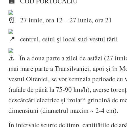
COD PORTOCALIU
27 iunie, ora 12 – 27 iunie, ora 21
centrul, estul şi local sud-vestul țării
În a doua parte a zilei de astăzi (27 iunie
mai mare parte a Transilvaniei, apoi şi în M
vestul Olteniei, se vor semnala perioade cu v
(rafale de până la 75-90 km/h), averse torenț
descărcări electrice și izolat* grindină de 
dimensiuni (diametrul maxim ~ 2-4 cm).
În intervale scurte de timp, cantitățile de ap