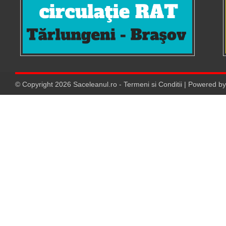
© Copyright
2026
Saceleanul.ro
-
Termeni si Conditii
| Powered b