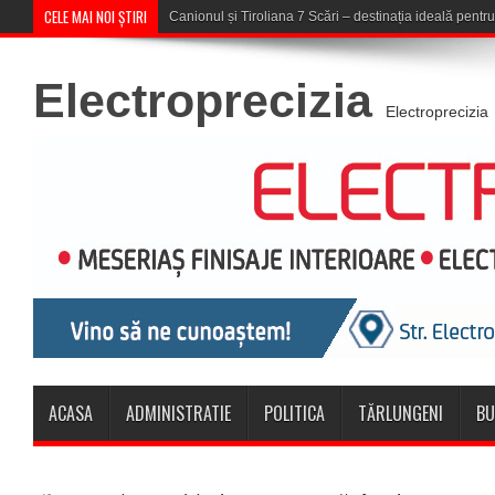
CELE MAI NOI ȘTIRI
Concert în aer liber la Komeea Café
Electroprecizia
Electroprecizia
ACASA
ADMINISTRATIE
POLITICA
TĂRLUNGENI
BU