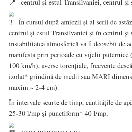
centrul şi estul Transilvaniei, centrul ş
În cursul după-amiezii și al serii de astăz
centrul şi estul Transilvaniei și în centrul ş
instabilitatea atmosferică va fi deosebit de a
manifesta prin perioade cu vijelii puternice 
100 km/h), averse torențiale, frecvente descăr
izolat* grindină de medii sau MARI dimens
maxim ~ 2-4 cm).
În intervale scurte de timp, cantitățile de ap
25-30 l/mp și punctiform* 40 l/mp.