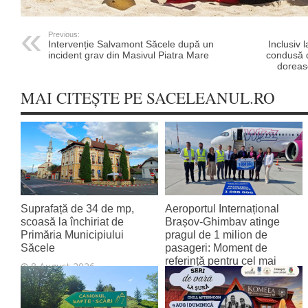
Previous:
Intervenție Salvamont Săcele după un
Inclusiv
incident grav din Masivul Piatra Mare
condusă d
doreasc
MAI CITEȘTE PE SACELEANUL.RO
Suprafață de 34 de mp,
Aeroportul Internațional
scoasă la închiriat de
Brașov‑Ghimbav atinge
Primăria Municipiului
pragul de 1 milion de
Săcele
pasageri: Moment de
referință pentru cel mai
8 August 2026
tânăr aeroport al țării
8 August 2026