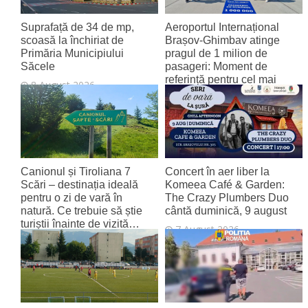
Suprafață de 34 de mp,
Aeroportul Internațional
scoasă la închiriat de
Brașov‑Ghimbav atinge
Primăria Municipiului
pragul de 1 milion de
Săcele
pasageri: Moment de
referință pentru cel mai
8 August 2026
tânăr aeroport al țării
8 August 2026
Canionul și Tiroliana 7
Concert în aer liber la
Scări – destinația ideală
Komeea Café & Garden:
pentru o zi de vară în
The Crazy Plumbers Duo
natură. Ce trebuie să știe
cântă duminică, 9 august
turiștii înainte de vizită…
7 August 2026
7 August 2026