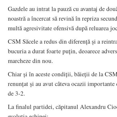
Gazdele au intrat la pauză cu avantaj de dou
noastră a încercat să revină în repriza secund
multă agresivitate ofensivă după reluarea jo
CSM Săcele a redus din diferență și a reintra
bucuria a durat foarte puțin, deoarece adversa
marcheze din nou.
Chiar și în aceste condiții, băieții de la CS
renunțat și au avut câteva ocazii importante 
de 3-2.
La finalul partidei, căpitanul Alexandru Cio
evoluția echipei: