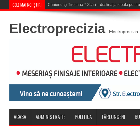
CELE MAI NOI ȘTIRI
Concert în aer liber la Komeea
Electroprecizia
Electroprecizia
ACASA
ADMINISTRATIE
POLITICA
TĂRLUNGENI
BU