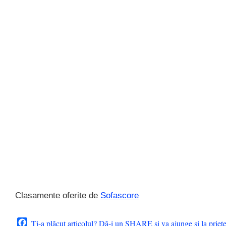
Clasamente oferite de
Sofascore
Facebook
Ți-a plăcut articolul? Dă-i un SHARE și va ajunge și la priet