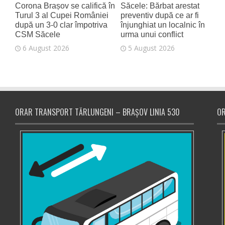
Corona Brașov se califică în
Săcele: Bărbat arestat
Turul 3 al Cupei României
preventiv după ce ar fi
după un 3-0 clar împotriva
înjunghiat un localnic în
CSM Săcele
urma unui conflict
6 August 2026
5 August 2026
ORAR TRANSPORT TĂRLUNGENI – BRAȘOV LINIA 530
OR