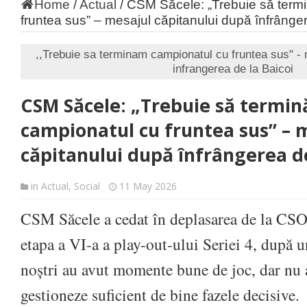
Home
/
Actual
/
CSM Săcele: „Trebuie să term
fruntea sus” – mesajul căpitanului după înfrânge
,,Trebuie sa terminam campionatul cu fruntea sus" - 
infrangerea de la Baicoi
CSM Săcele: „Trebuie să termi
campionatul cu fruntea sus” – 
căpitanului după înfrângerea de
in
Actual
,
Social
11 May 2026
CSM Săcele a cedat în deplasarea de la CSO 
etapa a VI-a a play-out-ului Seriei 4, după u
noștri au avut momente bune de joc, dar nu a
gestioneze suficient de bine fazele decisive.