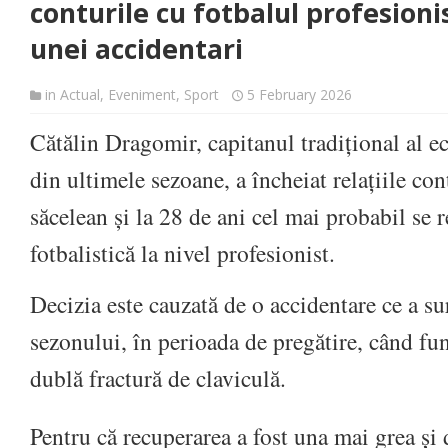
conturile cu fotbalul profesioni
unei accidentari
in
Actual
,
Eveniment
,
Sport
5 February 2026
Cătălin Dragomir, capitanul tradițional al 
din ultimele sezoane, a încheiat relațiile co
săcelean și la 28 de ani cel mai probabil se r
fotbalistică la nivel profesionist.
Decizia este cauzată de o accidentare ce a sur
sezonului, în perioada de pregătire, când fun
dublă fractură de claviculă.
Pentru că recuperarea a fost una mai grea și 