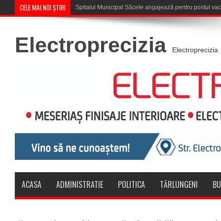
CELE MAI NOI ȘTIRI
Săcele: Acțiune a polițiștilor
Electroprecizia
Electroprecizia
ACASA
ADMINISTRATIE
POLITICA
TĂRLUNGENI
BU