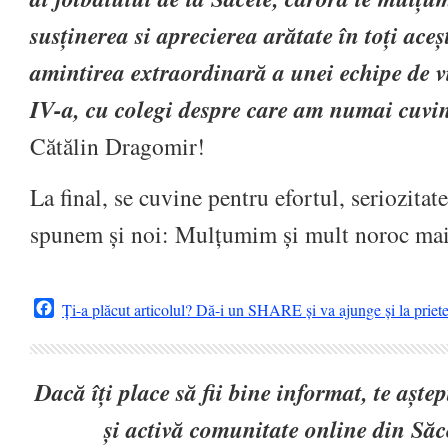
susținerea si aprecierea arătate în toți ace
amintirea extraordinară a unei echipe de vi
IV-a, cu colegi despre care am numai cuvi
Cătălin Dragomir!
La final, se cuvine pentru efortul, seriozita
spunem și noi: Mulțumim și mult noroc mai
Facebook
Ți-a plăcut articolul? Dă-i un SHARE și va ajunge și la priet
Dacă îți place să fii bine informat, te așt
și activă comunitate online din Să