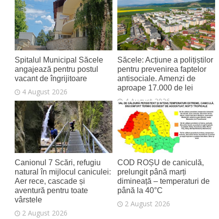
Spitalul Municipal Săcele
Săcele: Acțiune a polițiștilor
angajează pentru postul
pentru prevenirea faptelor
vacant de îngrijitoare
antisociale. Amenzi de
aproape 17.000 de lei
4 August 2026
4 August 2026
Canionul 7 Scări, refugiu
COD ROȘU de caniculă,
natural în mijlocul caniculei:
prelungit până marți
Aer rece, cascade și
dimineață – temperaturi de
aventură pentru toate
până la 40°C
vârstele
2 August 2026
2 August 2026