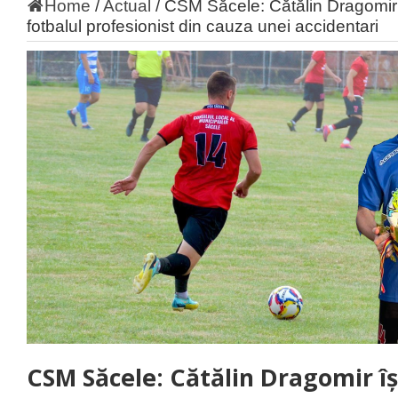
Home
/
Actual
/
CSM Săcele: Cătălin Dragomir î
fotbalul profesionist din cauza unei accidentari
CSM Săcele: Cătălin Dragomir îș