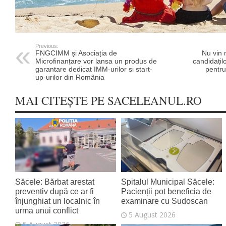
Previous:
FNGCIMM și Asociația de
Nu vin 
Microfinanțare vor lansa un produs de
candidațilo
garantare dedicat IMM-urilor si start-
pentru
up-urilor din România
MAI CITEȘTE PE SACELEANUL.RO
Săcele: Bărbat arestat
Spitalul Municipal Săcele:
preventiv după ce ar fi
Pacienții pot beneficia de
înjunghiat un localnic în
examinare cu Sudoscan
urma unui conflict
5 August 2026
5 August 2026