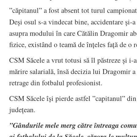
”căpitanul” a fost absent tot turul campionat
Deși osul s-a vindecat bine, accidentare și-a
asupra modului în care Cătălin Dragomir ab
fizice, existând o teamă de înțeles față de o r
CSM Săcele a vrut totusi să îl păstreze și i-a 
mărire salarială, însă decizia lui Dragomir a 
retrage din fotbalul profesionist.
CSM Săcele își pierde astfel ”capitanul” di
județean.
”Gândurile mele merg către întreaga comun
ai fotbalului de la Săcele, cărora le mulțu