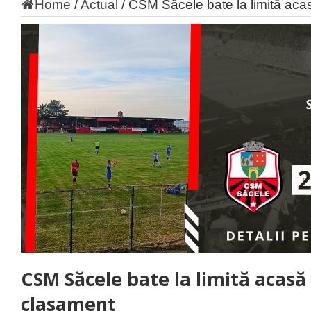
Home
/
Actual
/
CSM Săcele bate la limită acas
CSM Săcele bate la limită acasă 
clasament