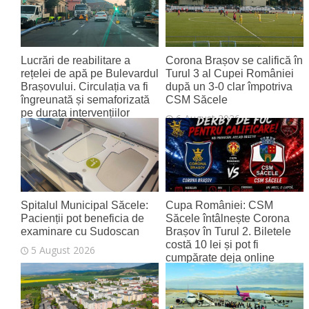
Lucrări de reabilitare a
Corona Brașov se califică în
rețelei de apă pe Bulevardul
Turul 3 al Cupei României
Brașovului. Circulația va fi
după un 3-0 clar împotriva
îngreunată și semaforizată
CSM Săcele
pe durata intervențiilor
6 August 2026
6 August 2026
Spitalul Municipal Săcele:
Cupa României: CSM
Pacienții pot beneficia de
Săcele întâlnește Corona
examinare cu Sudoscan
Brașov în Turul 2. Biletele
costă 10 lei și pot fi
5 August 2026
cumpărate deja online
4 August 2026