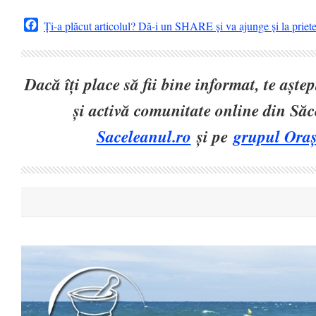
Facebook
Ți-a plăcut articolul? Dă-i un SHARE și va ajunge și la priet
Dacă îți place să fii bine informat, te așt
și activă comunitate online din Să
Saceleanul.ro
și pe
grupul Oraș