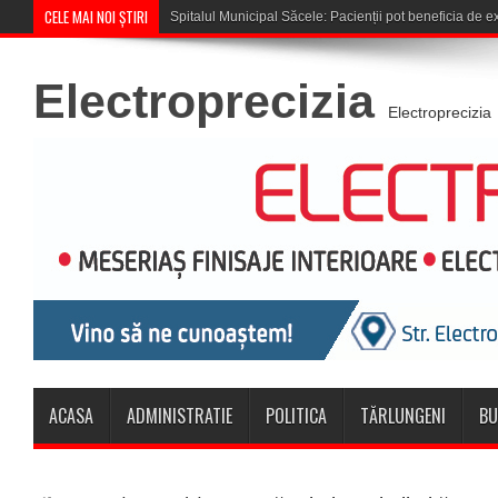
CELE MAI NOI ȘTIRI
Cupa României: CSM Săcele întâ
Electroprecizia
Electroprecizia
ACASA
ADMINISTRATIE
POLITICA
TĂRLUNGENI
BU