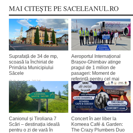
MAI CITEȘTE PE SACELEANUL.RO
Suprafață de 34 de mp,
Aeroportul Internațional
scoasă la închiriat de
Brașov‑Ghimbav atinge
Primăria Municipiului
pragul de 1 milion de
Săcele
pasageri: Moment de
referință pentru cel mai
8 August 2026
tânăr aeroport al țării
8 August 2026
Canionul și Tiroliana 7
Concert în aer liber la
Scări – destinația ideală
Komeea Café & Garden:
pentru o zi de vară în
The Crazy Plumbers Duo