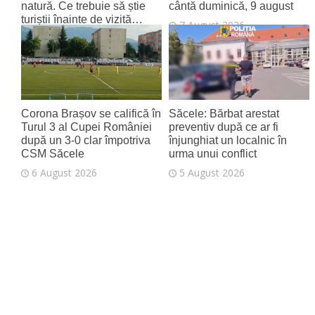
natură. Ce trebuie să știe
cântă duminică, 9 august
turiștii înainte de vizită…
7 August 2026
7 August 2026
Corona Brașov se califică în
Săcele: Bărbat arestat
Turul 3 al Cupei României
preventiv după ce ar fi
după un 3-0 clar împotriva
înjunghiat un localnic în
CSM Săcele
urma unui conflict
6 August 2026
5 August 2026