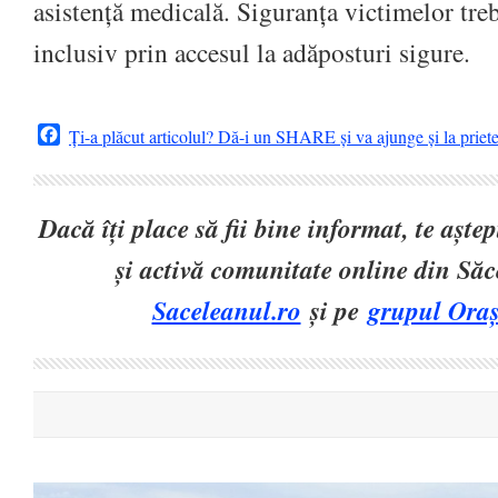
asistență medicală. Siguranța victimelor treb
inclusiv prin accesul la adăposturi sigure.
Facebook
Ți-a plăcut articolul? Dă-i un SHARE și va ajunge și la priet
Dacă îți place să fii bine informat, te așt
și activă comunitate online din Să
Saceleanul.ro
și pe
grupul Oraș