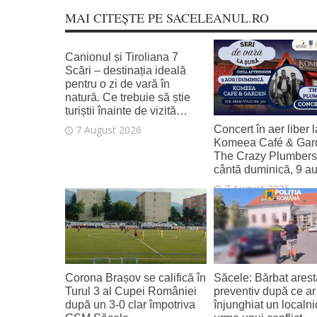
MAI CITEȘTE PE SACELEANUL.RO
Canionul și Tiroliana 7
Scări – destinația ideală
pentru o zi de vară în
natură. Ce trebuie să știe
turiștii înainte de vizită…
Concert în aer liber l
7 August 2026
Komeea Café & Gar
The Crazy Plumber
cântă duminică, 9 a
7 August 2026
Corona Brașov se califică în
Săcele: Bărbat arest
Turul 3 al Cupei României
preventiv după ce ar 
după un 3-0 clar împotriva
înjunghiat un localni