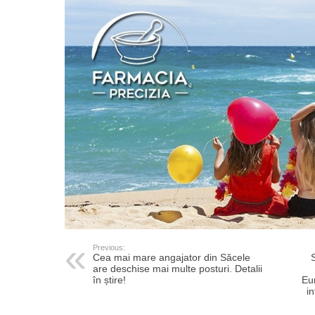
Previous:
Cea mai mare angajator din Săcele
are deschise mai multe posturi. Detalii
în știre!
Eu
i