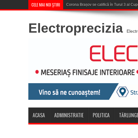
CELE MAI NOI ȘTIRI
Săcele: Bărbat arestat p
Electroprecizia
Elect
ACASA
ADMINISTRATIE
POLITICA
TĂRLUNGE