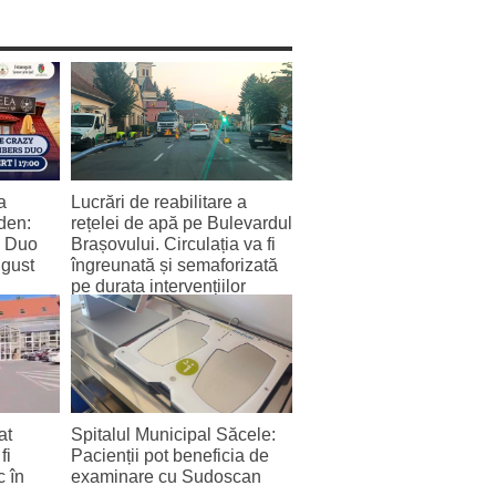
a
Lucrări de reabilitare a
den:
rețelei de apă pe Bulevardul
s Duo
Brașovului. Circulația va fi
ugust
îngreunată și semaforizată
pe durata intervențiilor
6 August 2026
at
Spitalul Municipal Săcele:
fi
Pacienții pot beneficia de
c în
examinare cu Sudoscan