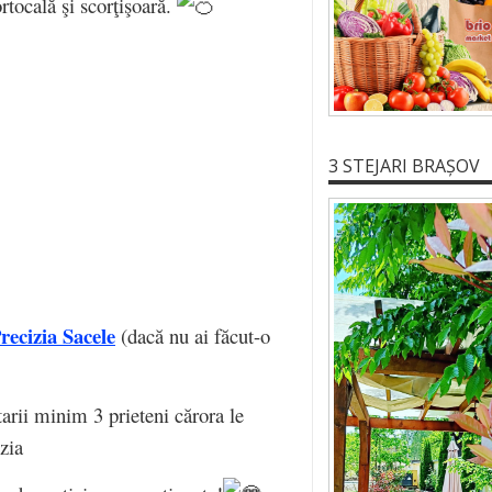
tocală şi scorţişoară.
3 STEJARI BRAȘOV
ecizia Sacele
(dacă nu ai făcut-o
arii minim 3 prieteni cărora le
zia