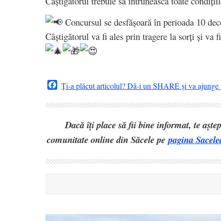
Câștigătorul trebuie să întrunească toate condiții
Concursul se desfășoară în perioada 10 de
Câștigătorul va fi ales prin tragere la sorți și va
Facebook
Ți-a plăcut articolul? Dă-i un SHARE și va ajunge ș
Dacă îți place să fii bine informat, te așt
comunitate online din Săcele pe
pagina Sacele