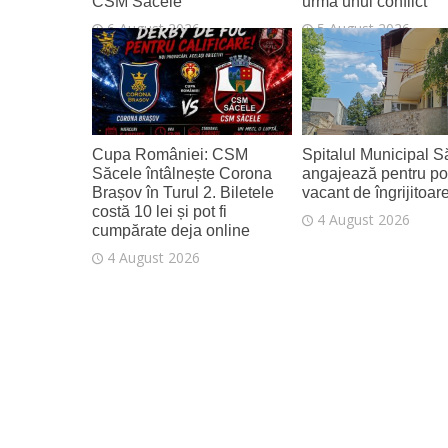
CSM Săcele
urma unui conflict
6 August 2026
5 August 2026
Cupa României: CSM
Spitalul Municipal S
Săcele întâlnește Corona
angajează pentru po
Brașov în Turul 2. Biletele
vacant de îngrijitoar
costă 10 lei și pot fi
4 August 2026
cumpărate deja online
4 August 2026