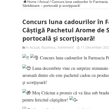
Home
/
Actual
/
Concurs luna cadourilor în Farmacia
Sărbătoare – portocală şi scorţişoară!
Concurs luna cadourilor în F
Câștigă Pachetul Arome de 
portocală şi scorţişoară!
in
Actual
,
Business
,
Eveniment
11 December 202
Concurs luna cadourilor în Farmacia P
Luna decembrie vine cu surprize minunate 
aromată dintre ele este pachetul cadou cu produs
şi scorţişoară!
Moș Crăciun a promis că va lăsa sub bradul
pentru fericitul câștigător!