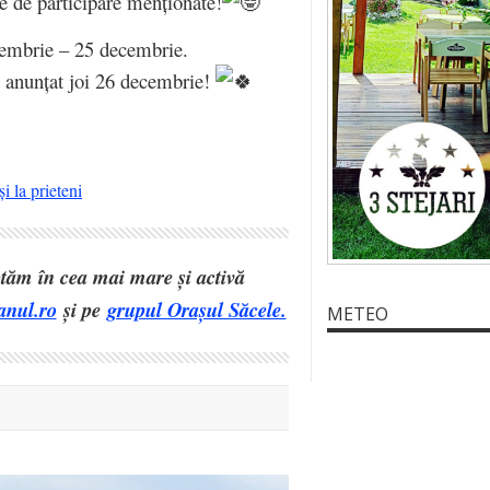
le de participare menționate!
cembrie – 25 decembrie.
 fi anunțat joi 26 decembrie!
i la prieteni
eptăm în cea mai mare și activă
anul.ro
și pe
grupul Orașul Săcele.
METEO