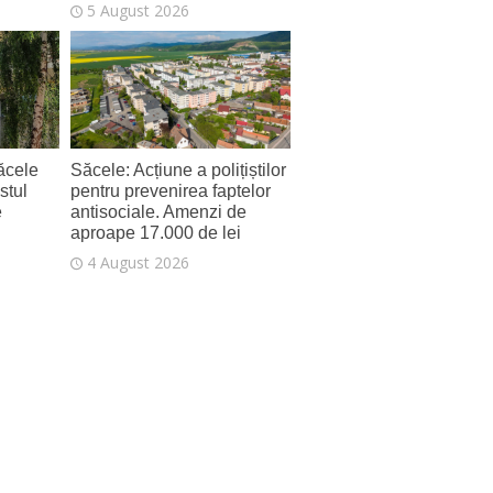
5 August 2026
ăcele
Săcele: Acțiune a polițiștilor
stul
pentru prevenirea faptelor
e
antisociale. Amenzi de
aproape 17.000 de lei
4 August 2026