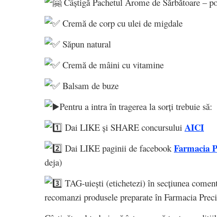
Câștigă Pachetul Arome de Sărbătoare – por
Cremă de corp cu ulei de migdale
Săpun natural
Cremă de mâini cu vitamine
Balsam de buze
Pentru a intra în tragerea la sorți trebuie să:
AICI
️ Dai LIKE și SHARE concursului
Farmacia Pr
Dai LIKE paginii de facebook
deja)
️TAG-uiești (etichetezi) în secțiunea coment
recomanzi produsele preparate în Farmacia Preci