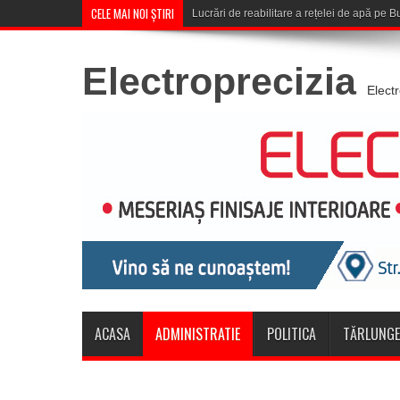
CELE MAI NOI ȘTIRI
Corona Brașov se califică în T
Electroprecizia
Elect
ACASA
ADMINISTRATIE
POLITICA
TĂRLUNGE