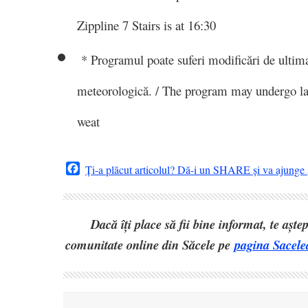
Zippline 7 Stairs is at 16:30
* Programul poate suferi modificări de ultima 
meteorologică. / The program may undergo la
weat
Facebook
Ți-a plăcut articolul? Dă-i un SHARE și va ajunge ș
Dacă îți place să fii bine informat, te așt
comunitate online din Săcele pe
pagina Sacele