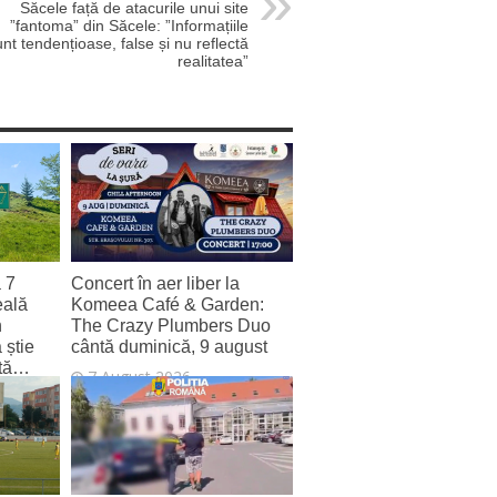
Săcele față de atacurile unui site
”fantoma” din Săcele: ”Informațiile
unt tendențioase, false și nu reflectă
realitatea”
a 7
Concert în aer liber la
eală
Komeea Café & Garden:
n
The Crazy Plumbers Duo
 știe
cântă duminică, 9 august
zită…
7 August 2026