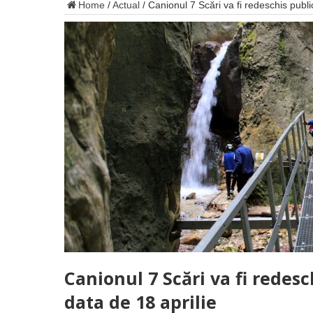
Home
/
Actual
/
Canionul 7 Scări va fi redeschis public
Canionul 7 Scări va fi redesc
data de 18 aprilie