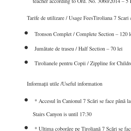
teacher according to Ord. No. 3060/2014 – 5
Tarife de utilizare / Usage Fees
Tiroliana 7 Scari 
Tronson Complet / Complete Section – 120 l
Jumătate de traseu / Half Section – 70 lei
Tirolianele pentru Copii / Zippline for Childr
Informații utile /
Useful information
* Accesul în Canionul 7 Scări se face până la
Stairs Canyon is until 17:30
* Ultima coborâre pe Tiroliană 7 Scări se face