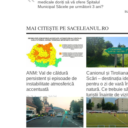
medicale doriți să vă ofere Spitalul
Municipal Săcele pe următorii 3 ani?
s
MAI CITEȘTE PE SACELEANUL.RO
ANM: Val de căldură
Canionul și Tirolian
persistent și episoade de
Scări – destinația id
instabilitate atmosferică
pentru o zi de vară î
accentuată
natură. Ce trebuie să
turiștii înainte de vi
7 August 2026
7 August 2026