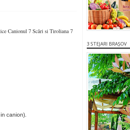
ice Canionul 7 Scǎri si Tiroliana 7
3 STEJARI BRAȘOV
in canion).