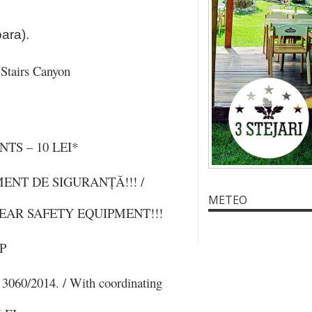
ara).
 Stairs Canyon
TS – 10 LEI*
ENT DE SIGURANȚĂ!!! /
METEO
EAR SAFETY EQUIPMENT!!!
P
 3060/2014. / With coordinating