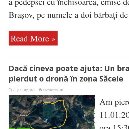
a pedepsei cu închisoarea, emise d
Brașov, pe numele a doi bărbați de 
Read More »
Dacă cineva poate ajuta: Un br
pierdut o dronă în zona Săcele
on
20 January 2026
Comments Off
Dacă
cineva
Am pierd
poate
ajuta:
Un
11.01.20
brașovean
a
pierdut
ora 15:3
o