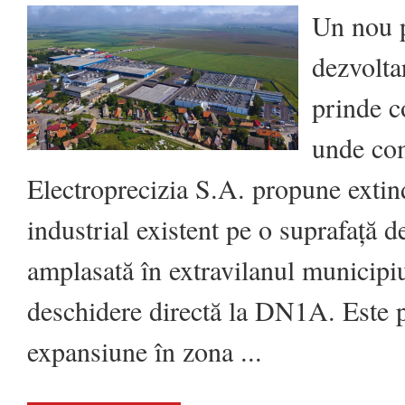
Business:
Electroprecizia
Un nou p
Holding
își
extinde
dezvolta
parcul
industrial
de
prinde c
la
Săcele
cu
unde co
peste
7,4
Ha
Electroprecizia S.A. propune extin
industrial existent pe o suprafață 
amplasată în extravilanul municipiu
deschidere directă la DN1A. Este p
expansiune în zona ...