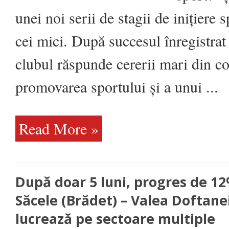
unei
unei noi serii de stagii de inițiere 
noi
serii
de
stagii
cei mici. După succesul înregistrat 
de
inițiere
sportivă
clubul răspunde cererii mari din c
pentru
cei
mici
promovarea sportului și a unui ...
Read More »
După doar 5 luni, progres de 1
Săcele (Brădet) – Valea Doftane
lucrează pe sectoare multiple