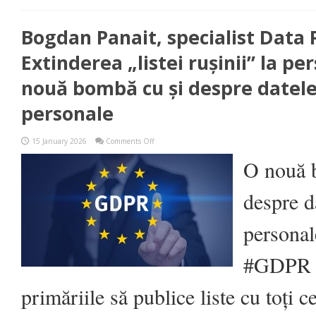
Bogdan Panait, specialist Data 
Extinderea „listei rușinii” la pe
nouă bombă cu și despre datele
personale
on
15 January 2026
Comments Off
Bogdan
Panait,
O nouă 
specialist
Data
Protection:
despre d
Extinderea
„listei
rușinii”
personal
la
persoane
fizice?
#GDPR S
O
nouă
bombă
primăriile să publice liste cu toți c
cu
și
despre