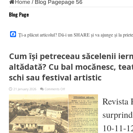
Home
/
Blog Page
page 56
Blog Page
Facebook
Ți-a plăcut articolul? Dă-i un SHARE și va ajunge și la priet
Cum își petreceau săcelenii iern
altădată? Cu bal mocănesc, tea
schi sau festival artistic
on
21 January 2026
Comments Off
Cum
își
Revista 
petreceau
săcelenii
iernile
surprind
grele
de
altădată?
10-11-1
Cu
bal