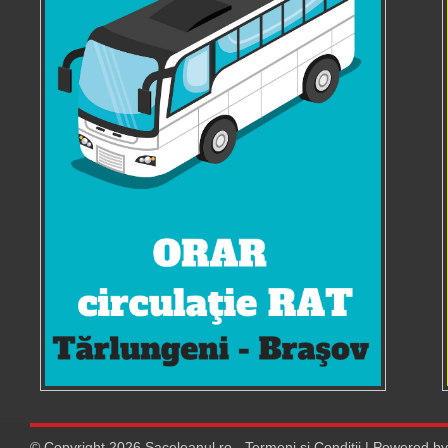
© Copyright
2026
Saceleanul.ro
-
Termeni si Conditii
| Powered b