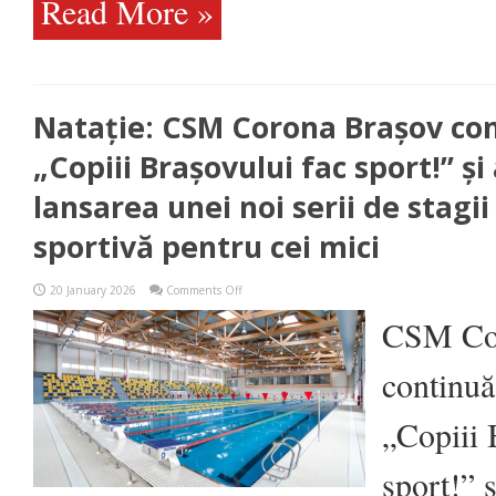
Read More »
Natație: CSM Corona Brașov con
„Copiii Brașovului fac sport!” ș
lansarea unei noi serii de stagii
sportivă pentru cei mici
on
20 January 2026
Comments Off
Natație:
CSM
CSM Co
Corona
Brașov
continuă
continuă
proiectul
„Copiii
Brașovului
„Copiii 
fac
sport!”
și
sport!” 
anunță
lansarea