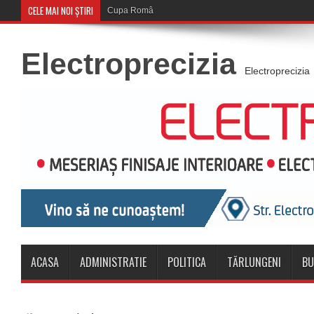
CELE MAI NOI ȘTIRI
Cupa României: CSM Săcele întâlnește Corona Braș
Electroprecizia
Electroprecizia
ACASA
ADMINISTRATIE
POLITICA
TĂRLUNGENI
BU