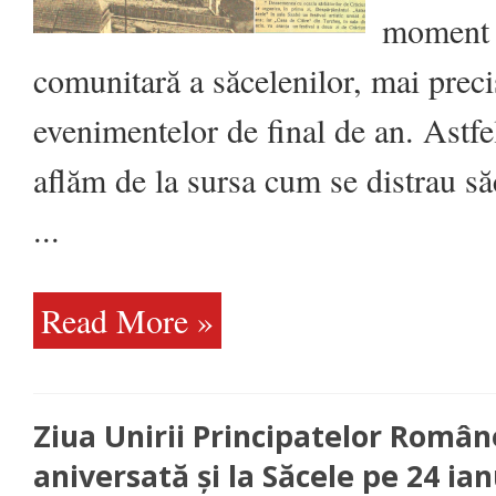
mocănesc,
moment d
teatru,
concurs
de
comunitară a săcelenilor, mai preci
schi
sau
festival
artistic
evenimentelor de final de an. Astfe
aflăm de la sursa cum se distrau să
...
Read More »
Ziua Unirii Principatelor Române
aniversată și la Săcele pe 24 ia