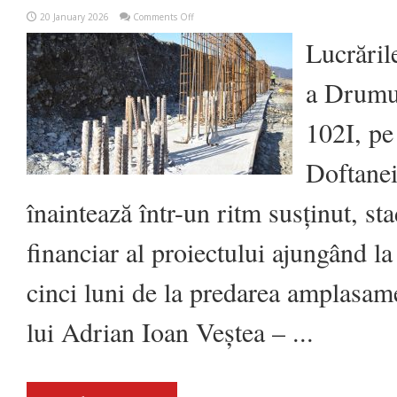
on
20 January 2026
Comments Off
După
doar
Lucrăril
5
luni,
progres
a Drumu
de
12%
pe
102I, pe
drumul
Săcele
(Brădet)
Doftanei
–
Valea
Doftanei,
înaintează într-un ritm susținut, stad
constructorul
lucrează
pe
sectoare
financiar al proiectului ajungând l
multiple
cinci luni de la predarea amplasame
lui Adrian Ioan Veștea – ...