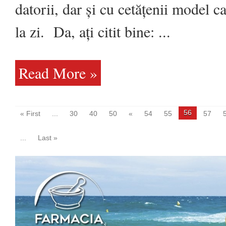
datele
datorii, dar și cu cetățenii model ca
noastre
personale
la zi. Da, ați citit bine: ...
Read More »
56
« First
...
30
40
50
«
54
55
57
...
Last »