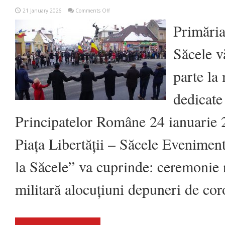
on
21 January 2026
Comments Off
Ziua
Unirii
Primăria
Principatelor
Române
va
Săcele vă
fi
aniversată
și
parte la 
la
Săcele
pe
dedicate 
24
ianuarie
Principatelor Române 24 ianuarie
Piața Libertății – Săcele Evenimen
la Săcele” va cuprinde: ceremonie r
militară alocuțiuni depuneri de cor