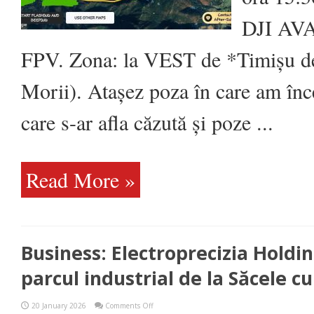
dronă
în
DJI AVA
zona
Săcele
FPV. Zona: la VEST de *Timișu d
Morii). Atașez poza în care am înc
care s-ar afla căzută și poze ...
Read More »
Business: Electroprecizia Holdin
parcul industrial de la Săcele c
on
20 January 2026
Comments Off