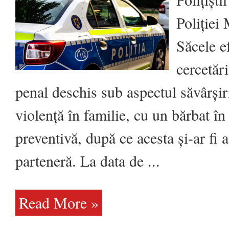
pentru
violența
în
Poliției
familie
la
Săcele,
Săcele e
după
ce
un
cercetări
bărbat
și-
a
penal deschis sub aspectul săvârșiri
agresat
fizic
fosta
parteneră
violență în familie, cu un bărbat în
preventivă, după ce acesta și-ar fi a
parteneră. La data de ...
Read More »