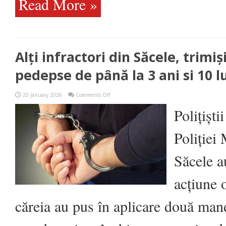
Read More »
Alți infractori din Săcele, trimiș
pedepse de până la 3 ani si 10 l
on
20 January 2026
Comments Off
Alți
infractori
Polițiști
din
Săcele,
trimiși
Poliției
după
gratii
cu
Săcele a
pedepse
de
până
acțiune 
la
3
ani
căreia au pus în aplicare două man
si
10
luni