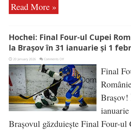
Read More »
Hochei: Final Four-ul Cupei Rom
la Brașov în 31 ianuarie și 1 feb
on
20 January 2026
Comments Off
Hochei:
Final
Final Fo
Four-
ul
Cupei
României
României
se
joacă
Brașov! 
la
Brașov
în
ianuarie 
31
ianuarie
și
Brașovul găzduiește Final Four-ul
1
februarie