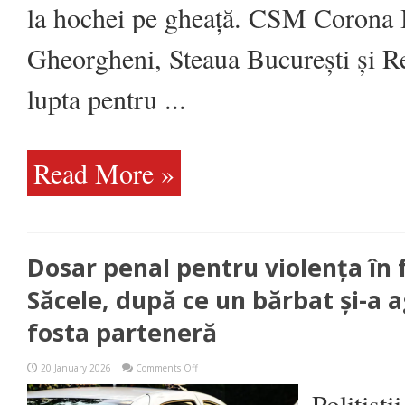
la hochei pe gheață. CSM Corona
Gheorgheni, Steaua București și 
lupta pentru ...
Read More »
Dosar penal pentru violența în f
Săcele, după ce un bărbat și-a a
fosta parteneră
on
20 January 2026
Comments Off
Dosar
penal
Polițiști