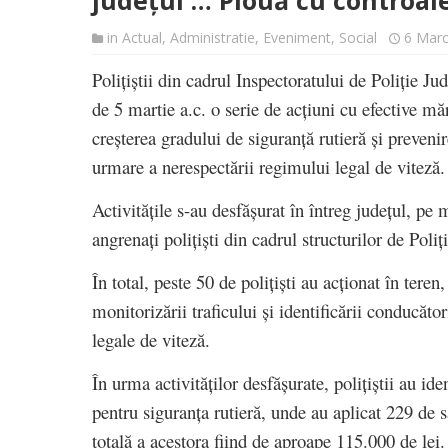
județul … Plouă cu controale
in
Actual
,
Administratie
,
Eveniment
,
Social
6 Mar
Polițiștii din cadrul Inspectoratului de Poliție J
de 5 martie a.c. o serie de acțiuni cu efective mă
creșterea gradului de siguranță rutieră și preveni
urmare a nerespectării regimului legal de viteză.
Activitățile s-au desfășurat în întreg județul, pe 
angrenați polițiști din cadrul structurilor de Poli
În total, peste 50 de polițiști au acționat în teren
monitorizării traficului și identificării conducăto
legale de viteză.
În urma activităților desfășurate, polițiștii au ide
pentru siguranța rutieră, unde au aplicat 229 de 
totală a acestora fiind de aproape 115.000 de lei.