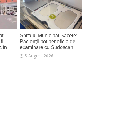
6 August 2026
at
Spitalul Municipal Săcele:
fi
Pacienții pot beneficia de
c în
examinare cu Sudoscan
5 August 2026