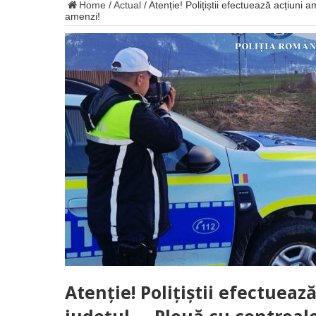
Home
/
Actual
/
Atenție! Polițiștii efectuează acțiuni 
amenzi!
Atenție! Polițiștii efectueaz