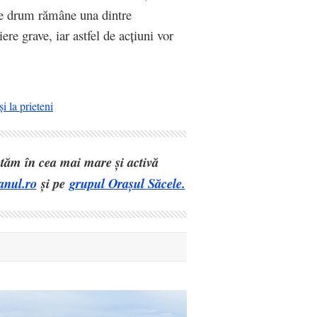
 de drum rămâne una dintre
re grave, iar astfel de acțiuni vor
i la prieteni
eptăm în cea mai mare și activă
anul.ro
și pe
grupul Orașul Săcele.