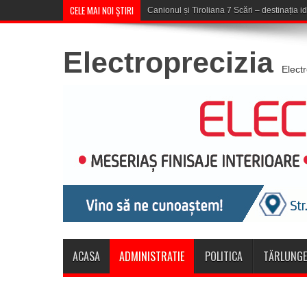
CELE MAI NOI ȘTIRI
Concert în aer liber la Komeea C
Electroprecizia
Elect
ACASA
ADMINISTRATIE
POLITICA
TĂRLUNGE