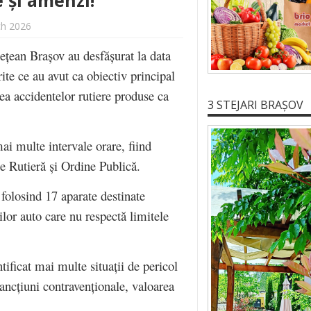
 și amenzi!
ch 2026
udețean Brașov au desfășurat la data
rite ce au avut ca obiectiv principal
rea accidentelor rutiere produse ca
3 STEJARI BRAȘOV
mai multe intervale orare, fiind
ție Rutieră și Ordine Publică.
, folosind 17 aparate destinate
rilor auto care nu respectă limitele
ntificat mai multe situații de pericol
sancțiuni contravenționale, valoarea