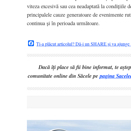
viteza excesivă sau cea neadaptată la condițiile
principalele cauze generatoare de evenimente rutie
continua și în perioada următoare.
Facebook
Ți-a plăcut articolul? Dă-i un SHARE și va ajunge ș
Dacă îți place să fii bine informat, te așt
comunitate online din Săcele pe
pagina Sacele