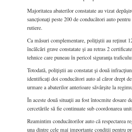
Majoritatea abaterilor constatate au vizat depășire
sancționați peste 200 de conducători auto pentru a
rutiere.
Ca măsuri complementare, polițiștii au reținut 
încălcări grave constatate și au retras 2 certifica
tehnice care puneau în pericol siguranța traficului
Totodată, polițiștii au constatat și două infracțiun
identificați doi conducători auto al căror drept de
urmare a abaterilor anterioare săvârșite la regimu
În aceste două situații au fost întocmite dosare 
cercetările să fie continuate sub coordonarea uni
Reamintim conducătorilor auto că respectarea reg
una dintre cele mai importante condiții pentru pre