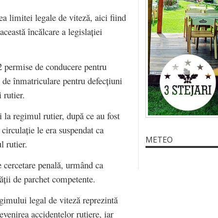
a limitei legale de viteză, aici fiind
ceastă încălcare a legislației
12 permise de conducere pentru
te de înmatriculare pentru defecțiuni
 rutier.
i la regimul rutier, după ce au fost
 circulație le era suspendat ca
METEO
l rutier.
de cercetare penală, urmând ca
tății de parchet competente.
imului legal de viteză reprezintă
venirea accidentelor rutiere, iar