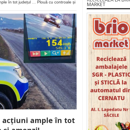
ample în tot județul … Plouă cu controale și
MARKET
ă acțiuni ample în tot