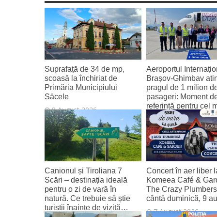
Suprafață de 34 de mp,
Aeroportul Internațio
scoasă la închiriat de
Brașov‑Ghimbav ati
Primăria Municipiului
pragul de 1 milion d
Săcele
pasageri: Moment d
referință pentru cel 
8 August 2026
tânăr aeroport al țării
8 August 2026
Canionul și Tiroliana 7
Concert în aer liber l
Scări – destinația ideală
Komeea Café & Gar
pentru o zi de vară în
The Crazy Plumber
natură. Ce trebuie să știe
cântă duminică, 9 a
turiștii înainte de vizită…
7 August 2026