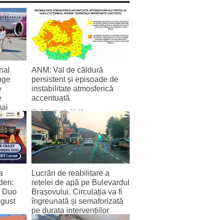
nal
ANM: Val de căldură
nge
persistent și episoade de
e
instabilitate atmosferică
e
accentuată
mai
7 August 2026
a
Lucrări de reabilitare a
den:
rețelei de apă pe Bulevardul
s Duo
Brașovului. Circulația va fi
ugust
îngreunată și semaforizată
pe durata intervențiilor