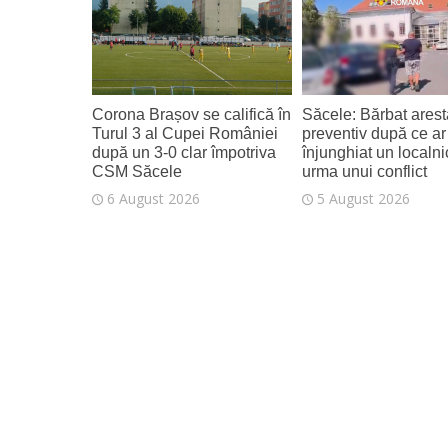
7 August 2026
Corona Brașov se califică în
Săcele: Bărbat arest
Turul 3 al Cupei României
preventiv după ce ar 
după un 3-0 clar împotriva
înjunghiat un localni
CSM Săcele
urma unui conflict
6 August 2026
5 August 2026