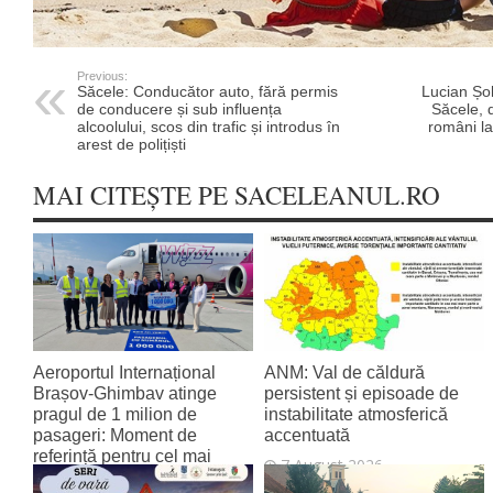
Previous:
Săcele: Conducător auto, fără permis
Lucian Șol
de conducere și sub influența
Săcele, 
alcoolului, scos din trafic și introdus în
români l
arest de polițiști
MAI CITEȘTE PE SACELEANUL.RO
Aeroportul Internațional
ANM: Val de căldură
Brașov‑Ghimbav atinge
persistent și episoade de
pragul de 1 milion de
instabilitate atmosferică
pasageri: Moment de
accentuată
referință pentru cel mai
7 August 2026
tânăr aeroport al țării