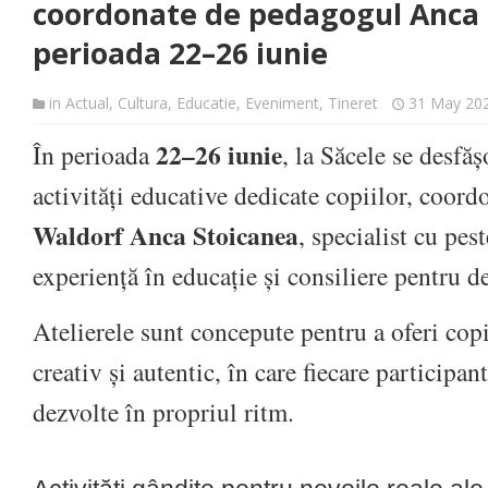
coordonate de pedagogul Anca S
perioada 22–26 iunie
in
Actual
,
Cultura
,
Educatie
,
Eveniment
,
Tineret
31 May 20
22–26 iunie
În perioada
, la Săcele se desfă
activități educative dedicate copiilor, coor
Waldorf Anca Stoicanea
, specialist cu pes
experiență în educație și consiliere pentru d
Atelierele sunt concepute pentru a oferi copi
creativ și autentic, în care fiecare participant
dezvolte în propriul ritm.