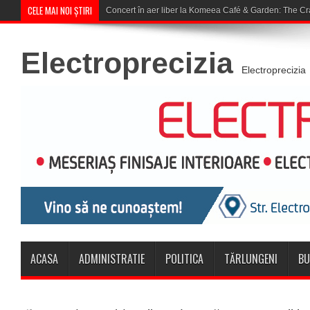
CELE MAI NOI ȘTIRI
Lucrări de reabilitare a rețelei de apă pe
Electroprecizia
Electroprecizia
ACASA
ADMINISTRATIE
POLITICA
TĂRLUNGENI
BU