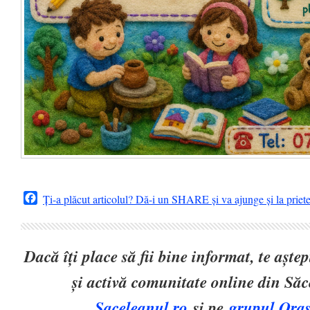
Facebook
Ți-a plăcut articolul? Dă-i un SHARE și va ajunge și la priet
Dacă îți place să fii bine informat, te așt
și activă comunitate online din Să
Saceleanul.ro
și pe
grupul Oraș