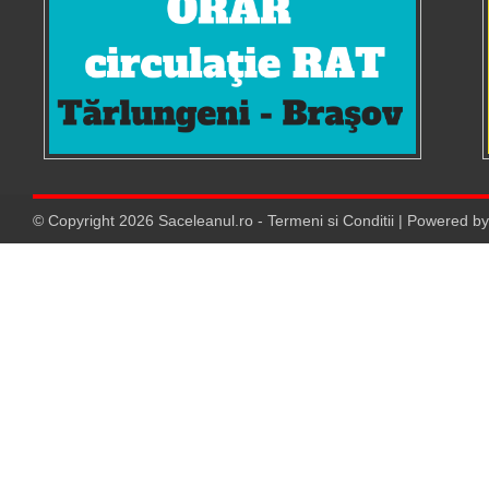
© Copyright
2026
Saceleanul.ro
-
Termeni si Conditii
| Powered b