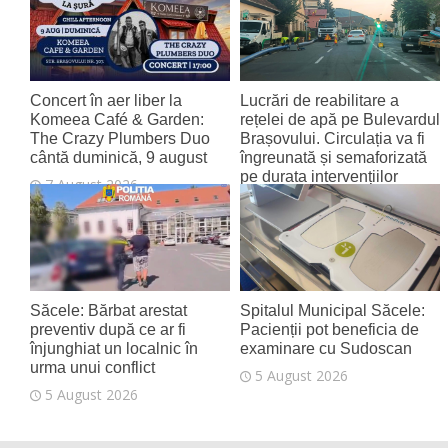
8 August 2026
Concert în aer liber la
Lucrări de reabilitare a
Komeea Café & Garden:
rețelei de apă pe Bulevardul
The Crazy Plumbers Duo
Brașovului. Circulația va fi
cântă duminică, 9 august
îngreunată și semaforizată
pe durata intervențiilor
7 August 2026
6 August 2026
Săcele: Bărbat arestat
Spitalul Municipal Săcele:
preventiv după ce ar fi
Pacienții pot beneficia de
înjunghiat un localnic în
examinare cu Sudoscan
urma unui conflict
5 August 2026
5 August 2026