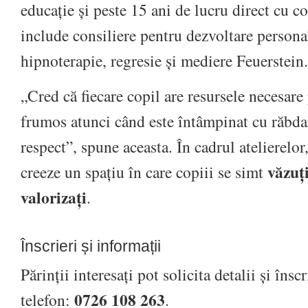
educație și peste 15 ani de lucru direct cu c
include consiliere pentru dezvoltare personal
hipnoterapie, regresie și mediere Feuerstein.
„Cred că fiecare copil are resursele necesare
frumos atunci când este întâmpinat cu răbdar
respect”, spune aceasta. În cadrul atelierelor
văzuți
creeze un spațiu în care copiii se simt
valorizați
.
Înscrieri și informații
Părinții interesați pot solicita detalii și îns
0726 108 263
telefon:
.