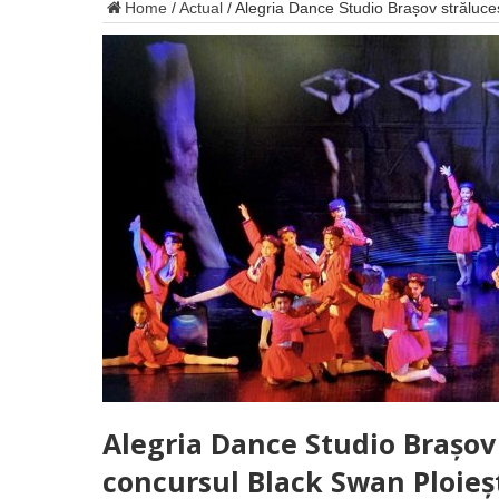
Home
/
Actual
/
Alegria Dance Studio Brașov străluceș
Alegria Dance Studio Brașov 
concursul Black Swan Ploieș