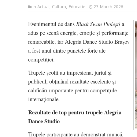
in
Actual
,
Cultura
,
Educatie
23 March 2026
Evenimentul de dans
Black Swan Ploiești
a
adus pe scenă energie, emoție și performanțe
remarcabile, iar Alegria Dance Studio Brașov
a fost unul dintre punctele forte ale
competiției.
Trupele școlii au impresionat juriul și
publicul, obținând rezultate excelente și
calificări importante pentru competițiile
internaționale.
Rezultate de top pentru trupele Alegria
Dance Studio
Trupele participante au demonstrat muncă,