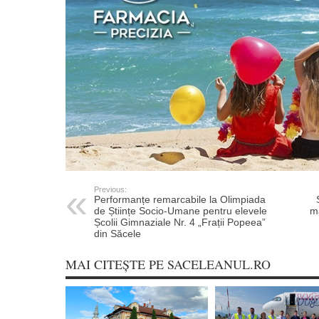
Previous:
Performanțe remarcabile la Olimpiada
de Științe Socio-Umane pentru elevele
m
Școlii Gimnaziale Nr. 4 „Frații Popeea”
din Săcele
MAI CITEȘTE PE SACELEANUL.RO