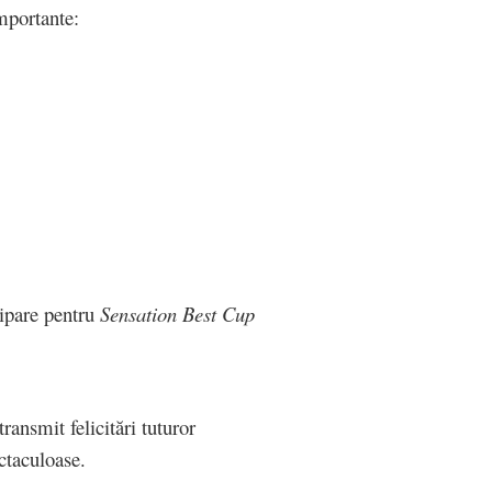
mportante:
cipare pentru
Sensation Best Cup
ransmit felicitări tuturor
ectaculoase.