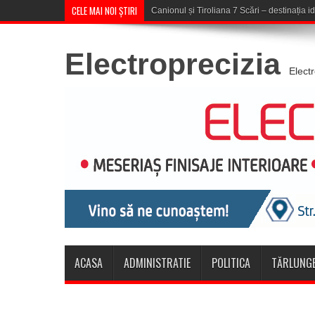
CELE MAI NOI ȘTIRI
Concert în aer liber
Electroprecizia
Elect
ACASA
ADMINISTRATIE
POLITICA
TĂRLUNGE