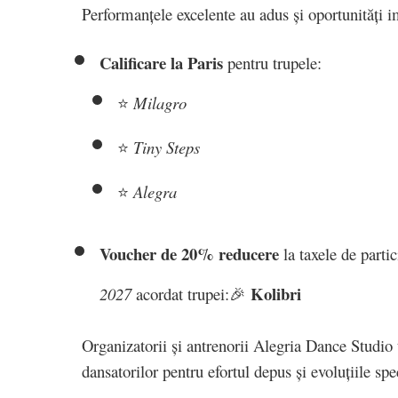
Performanțele excelente au adus și oportunități i
Calificare la Paris
pentru trupele:
⭐
Milagro
⭐
Tiny Steps
⭐
Alegra
Voucher de 20% reducere
la taxele de parti
Kolibri
2027
acordat trupei:
🎉
Organizatorii și antrenorii Alegria Dance Studio t
dansatorilor pentru efortul depus și evoluțiile sp