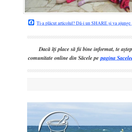
Facebook
Ți-a plăcut articolul? Dă-i un SHARE și va ajunge ș
Dacă îți place să fii bine informat, te așt
comunitate online din Săcele pe
pagina Sacele