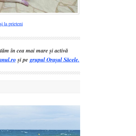
i la prieteni
eptăm în cea mai mare și activă
anul.ro
și pe
grupul Orașul Săcele.