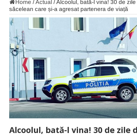
Home
/
Actual
/
Alcoolul, bată-l vina! 30 de zil
săcelean care și-a agresat partenera de viață
Alcoolul, bată-l vina! 30 de zile