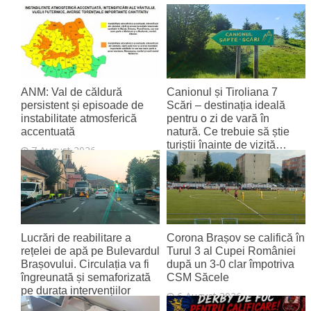
ANM: Val de căldură
Canionul și Tiroliana 7
persistent și episoade de
Scări – destinația ideală
instabilitate atmosferică
pentru o zi de vară în
accentuată
natură. Ce trebuie să știe
turiștii înainte de vizită…
7 August 2026
7 August 2026
Lucrări de reabilitare a
Corona Brașov se califică în
rețelei de apă pe Bulevardul
Turul 3 al Cupei României
Brașovului. Circulația va fi
după un 3-0 clar împotriva
îngreunată și semaforizată
CSM Săcele
pe durata intervențiilor
6 August 2026
6 August 2026