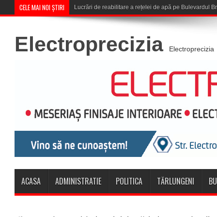
CELE MAI NOI ȘTIRI
Corona Brașov se califică în T
Electroprecizia
Electroprecizia
ACASA
ADMINISTRATIE
POLITICA
TĂRLUNGENI
BU