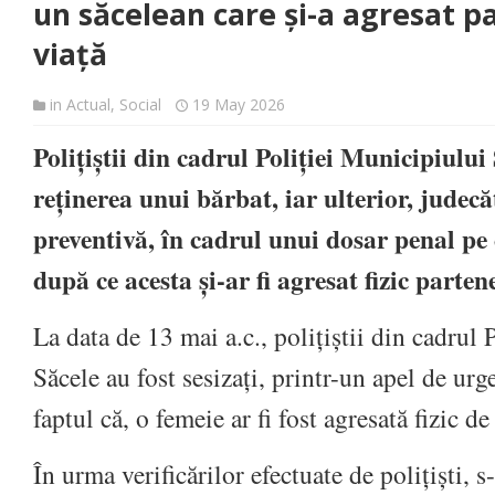
un săcelean care și-a agresat p
viață
in
Actual
,
Social
19 May 2026
Polițiștii din cadrul Poliției Municipiului
reținerea unui bărbat, iar ulterior, judec
preventivă, în cadrul unui dosar penal pe 
după ce acesta și-ar fi agresat fizic parten
La data de 13 mai a.c., polițiștii din cadrul
Săcele au fost sesizați, printr-un apel de urge
faptul că, o femeie ar fi fost agresată fizic de
În urma verificărilor efectuate de polițiști, s-