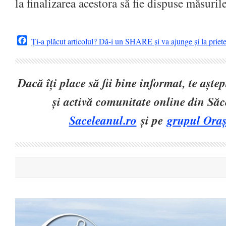
la finalizarea acestora să fie dispuse măsuril
Facebook
Ți-a plăcut articolul? Dă-i un SHARE și va ajunge și la priet
Dacă îți place să fii bine informat, te așt
și activă comunitate online din Să
Saceleanul.ro
și pe
grupul Oraș