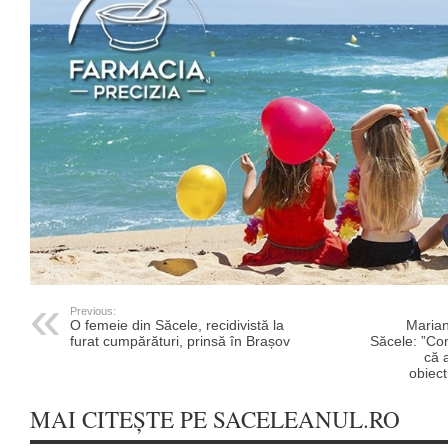
Previous:
O femeie din Săcele, recidivistă la
Marian
furat cumpărături, prinsă în Brașov
Săcele: ”Con
că 
obiect
MAI CITEȘTE PE SACELEANUL.RO